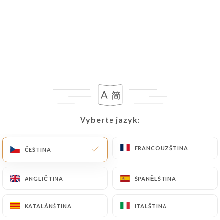
Vyberte jazyk:
Vyberte jazyk:
FRANCOUZŠTINA
FRANCOUZŠTINA
ČEŠTINA
ČEŠTINA
ANGLIČTINA
ANGLIČTINA
ŠPANĚLŠTINA
ŠPANĚLŠTINA
KATALÁNŠTINA
KATALÁNŠTINA
ITALŠTINA
ITALŠTINA