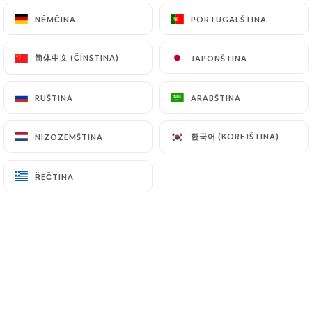
NĚMČINA
NĚMČINA
PORTUGALŠTINA
PORTUGALŠTINA
简体中文 (ČÍNŠTINA)
简体中文 (ČÍNŠTINA)
JAPONŠTINA
JAPONŠTINA
RUŠTINA
RUŠTINA
ARABŠTINA
ARABŠTINA
한국어 (KOREJŠTINA)
한국어 (KOREJŠTINA)
NIZOZEMŠTINA
NIZOZEMŠTINA
ŘEČTINA
ŘEČTINA